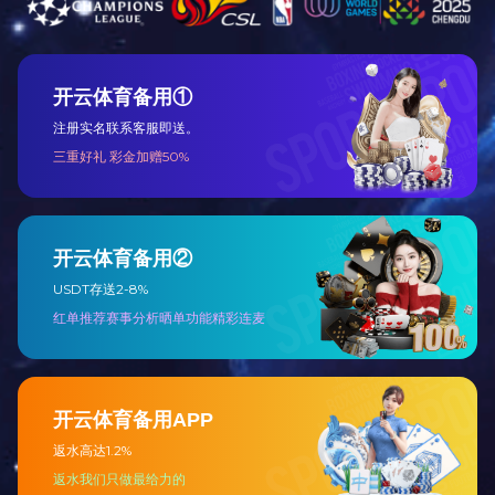
MOVIGEAR DAC-B
现场分配器
查看更多>>
关于公司
乐竞官网成立于2002年，坐落于风景秀丽的国家级芜湖经济技术开发区。公
司立足高端装备和智能制造行业，从事动力传动设备的开发、研制、加工和销