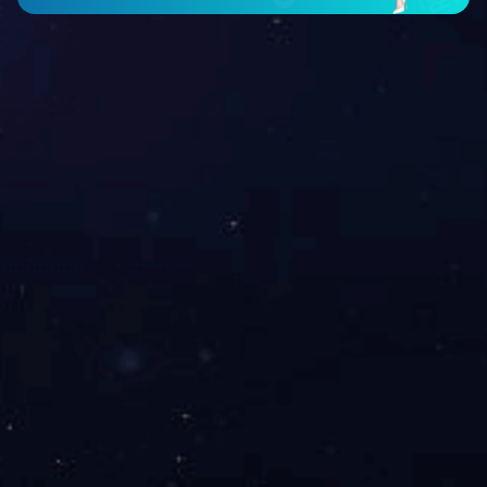
海螺型材
海螺水泥
查看更多>>
友情链接
SEW-传动设备（天津）有限公司
安徽海螺集团
上海重型机
器厂有限公司
中信重工股份有限公司
北方重工集团有限公司
网站首页
|
关于我们
|
人才招聘
|
网站地图