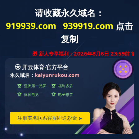
公司新闻
行业新闻
客户案例
·
热烈庆祝祖国76周年华诞
2025/9/29
·
金蛇贺岁，新春大吉！
2025/1/24
·
金秋十月迎国庆，华夏大地情意浓
2024/10/1