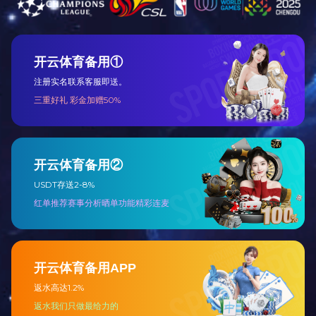
MOVIGEAR DAC-B
现场分配器
查看更多>>
关于公司
乐竞官网成立于2002年，坐落于风景秀丽的国家级芜湖经济技术开发区。公
司立足高端装备和智能制造行业，从事动力传动设备的开发、研制、加工和销