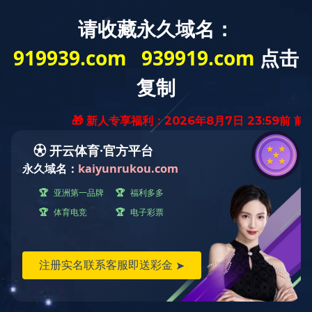
公司新闻
行业新闻
客户案例
·
热烈庆祝祖国76周年华诞
2025/9/29
·
金蛇贺岁，新春大吉！
2025/1/24
·
金秋十月迎国庆，华夏大地情意浓
2024/10/1