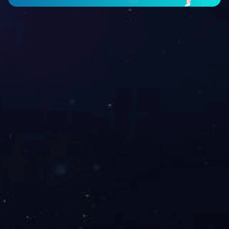
海螺型材
海螺水泥
查看更多>>
友情链接
SEW-传动设备（天津）有限公司
安徽海螺集团
上海重型机
器厂有限公司
中信重工股份有限公司
北方重工集团有限公司
网站首页
|
关于我们
|
人才招聘
|
网站地图