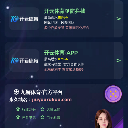
·
新春愉快，龙年大吉
2024/2/9
·
热烈祝贺公司董事长程华荣获“芜湖市
2023/11/17
·
盛世华诞，祝您国庆快乐!
2023/10/1
·
开展安全生产检查，欢度五一劳动节
2023/4/27
·
瑞兔迎新春，锦华贺新年
2023/1/18
产品中心
MOVIFIT® MC
MOVIFIT® SC