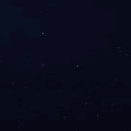
合作伙伴
人才招聘