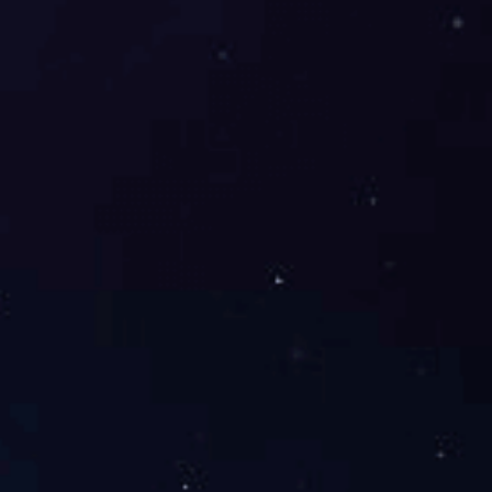
、工匠精神；不断提升产品和服务，把握创新创造主动权；