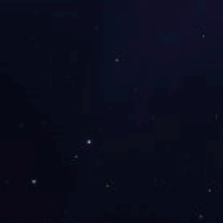
上一篇：
新
下一篇：
盛
关于公
公司介
公司环
扫一扫 关注我们