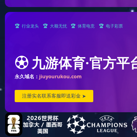
你的位置：
新闻动态
公司新闻
行业新闻
客户案例
联系方式
地址：中国（安徽）自由贸易试验区