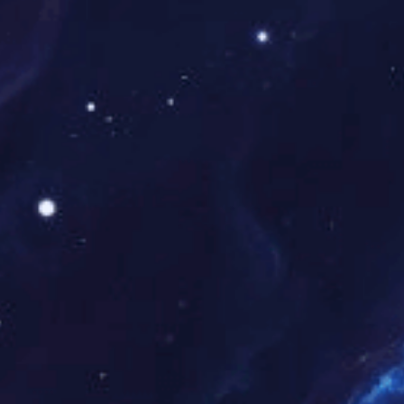
芜湖市劳动模范、先进工作者和先进集体表彰大会胜利召开。
149名在
以及49个芜湖市先进集体获得表彰。