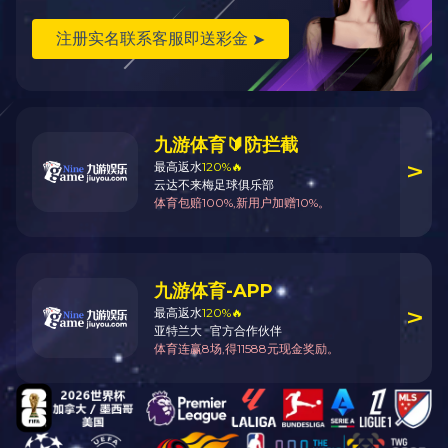
MOVIFIT® FC
MOVITRANS无接触能
量
MOVIPRO现场型控制器
MOVIGEAR DBC-B