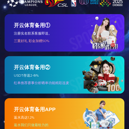
MOVIGEAR DAC-B
现场分配器
查看更多>>
关于公司
乐竞官网成立于2002年，坐落于风景秀丽的国家级芜湖经济技术开发区。公
司立足高端装备和智能制造行业，从事动力传动设备的开发、研制、加工和销