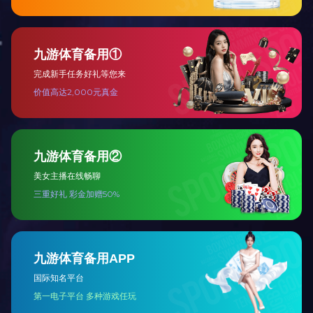
售。可提供高精度减速电机、减速机，大型工业减速机，变频控制设备，伺服驱
动控制技术，现场分散驱动五大品类，三十多个系列，200多种规格型号的产
品。 公司是德国SEW传动设备公司的授权经销商，2006年起成为其在水泥矿山
行业的技术服务中心，多年来形成了稳健的战略合作关系。 经过近二十年的专
注、诚信发展，公司现已成为中国中材、中信重工、北方重工、上重集团、振华
港机、上海港联、昌兴国际、台泥集团、中烟集团、海螺水泥、海...
详细>>
合作伙伴
中国中材
上海电气
奇瑞汽车
北方重工