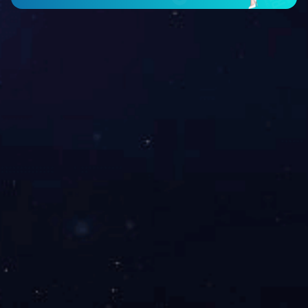
海螺型材
海螺水泥
查看更多>>
友情链接
SEW-传动设备（天津）有限公司
安徽海螺集团
上海重型机
器厂有限公司
中信重工股份有限公司
北方重工集团有限公司
网站首页
|
关于我们
|
人才招聘
|
网站地图