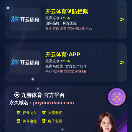
·
新春愉快，龙年大吉
2024/2/9
·
热烈祝贺公司董事长程华荣获“芜湖市
2023/11/17
·
盛世华诞，祝您国庆快乐!
2023/10/1
·
开展安全生产检查，欢度五一劳动节
2023/4/27
·
瑞兔迎新春，锦华贺新年
2023/1/18
产品中心
MOVIFIT® MC
MOVIFIT® SC