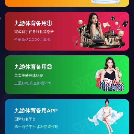
售。可提供高精度减速电机、减速机，大型工业减速机，变频控制设备，伺服驱
动控制技术，现场分散驱动五大品类，三十多个系列，200多种规格型号的产
品。 公司是德国SEW传动设备公司的授权经销商，2006年起成为其在水泥矿山
行业的技术服务中心，多年来形成了稳健的战略合作关系。 经过近二十年的专
注、诚信发展，公司现已成为中国中材、中信重工、北方重工、上重集团、振华
港机、上海港联、昌兴国际、台泥集团、中烟集团、海螺水泥、海...
详细>>
合作伙伴
中国中材
上海电气
奇瑞汽车
北方重工