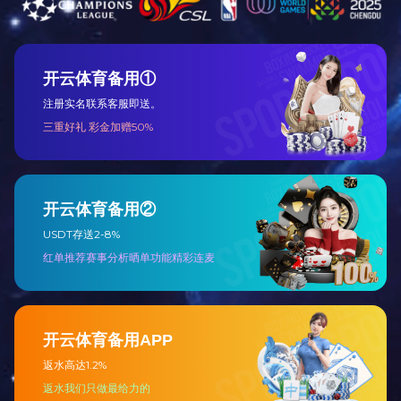
MOVIGEAR DAC-B
现场分配器
查看更多>>
关于公司
乐竞官网成立于2002年，坐落于风景秀丽的国家级芜湖经济技术开发区。公
司立足高端装备和智能制造行业，从事动力传动设备的开发、研制、加工和销