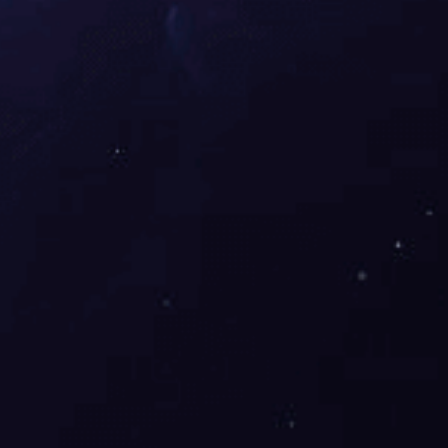
—热烈庆祝中国共产党成立10
查看详细+
谋发展——热烈祝贺市政协十三
查看详细+