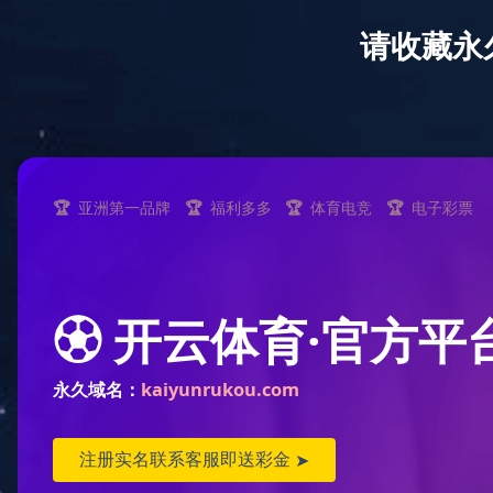
乐竞官网 欢迎您！
网站首