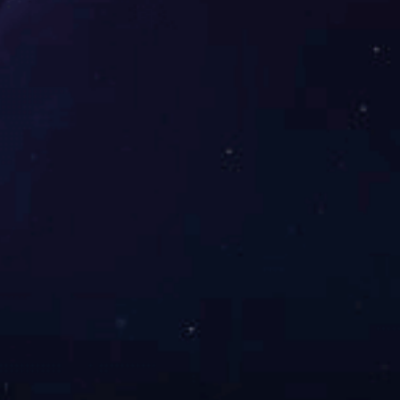
2021-2-8
金牛贺岁，新春大吉!
...
总数：79条 当前页数：
2
/8
首页
上一页
2
3
4
司
产品中心
新闻资讯