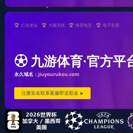
你的位置：
新闻动态
公司新闻
行业新闻
客户案例
联系方式
地址：中国（安徽）自由贸易试验区