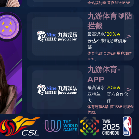
安庆商会成立十周年庆典暨三届
查看详细+
查看详细+