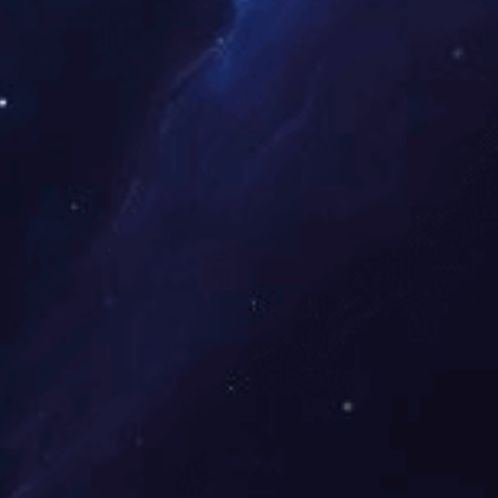
2021-7-1
奋斗百年路，起航新征程—
...
2021-3-8
扬帆起航正当时 凝心聚力
...