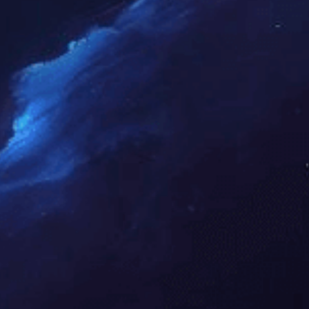
查看详细+
！
查看详细+
查看详细+