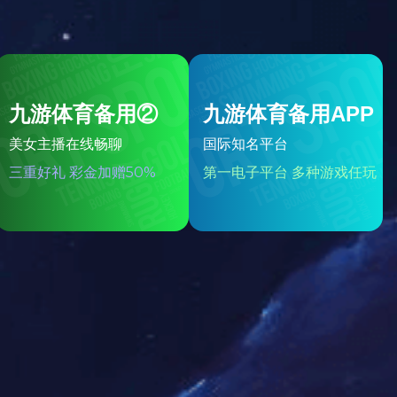
就业基金会理事会会议胜利召开
查看详细+
夕奋勇争先——热烈祝贺芜湖
查看详细+
总商会）第十四次代表大会成功召