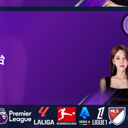
首页
>
新闻动态
>
公司新闻
2025-9-29
热烈庆祝祖国76周年华诞
...
2025-1-24
金蛇贺岁，新春大吉！
...