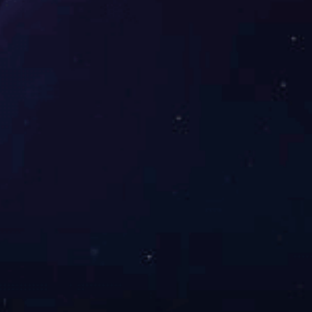
2022-9-30
欢度国庆，十一快乐!
...
总数：79条 当前页数：
1
/8
首页
上一页
1
2
3
司
产品中心
新闻资讯