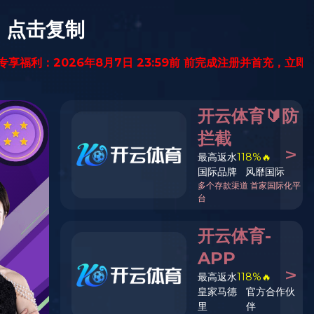
伴
人才招聘
在线留言
式体育服务官方网
乐竞（中国）一站
式体育服务官方网
站
站