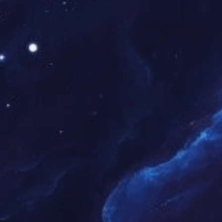
2023-10-1
盛世华诞，祝您国庆快乐!
...
2023-4-27
开展安全生产检查，欢度
...