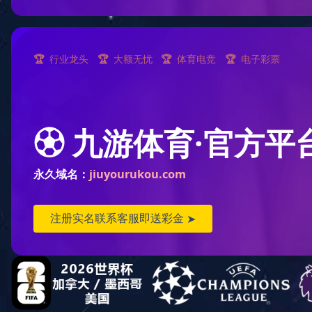
你的位置：
新闻动态
公司新闻
行业新闻
客户案例
联系方式
地址：中国（安徽）自由贸易试验区