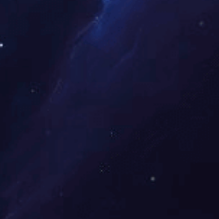
2023-1-18
瑞兔迎新春，锦华贺新年
...
2022-10-18
庆祝中国共产党第二十次
...