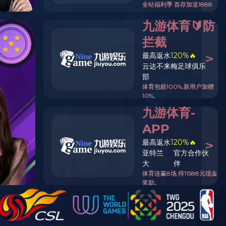
查看详细+
查看详细+